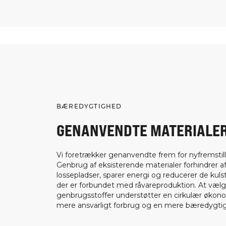
BÆREDYGTIGHED
GENANVENDTE MATERIALE
Vi foretrækker genanvendte frem for nyfremstill
Genbrug af eksisterende materialer forhindrer af
lossepladser, sparer energi og reducerer de kuls
der er forbundet med råvareproduktion. At væl
genbrugsstoffer understøtter en cirkulær økon
mere ansvarligt forbrug og en mere bæredygtig