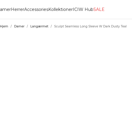
amer
Herrer
Accessories
Kollektioner
ICIW Hub
SALE
Hjem
/
Damer
/
Langærmet
/
Sculpt Seamless Long Sleeve W Dark Dusty Teal