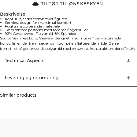
TILFØJ TIL ØNSKESKYEN
Beskrivelse
Konturlinjer der fremhæver figuren
Sømløst design for maksimal komfort
Fugttransporterende materiale
Tætsiddende pasform med tommelfingerhuller
92% Genanvendt Polyamid, 8% Spandex
Sculpt Seamless Long Sleeve er designet med muskelfiber-inspirerede
konturlinjer, der fremhæver din figur på en flatterende måde. Den er
fremstillet af genanvendt polyamid med en sømløs konstruktion, der effektivt
transporterer fugt væk fra kroppen under alle former for træning. Den
tætsiddende pasform og tommelfingerhullerne sikrer optimal funktionalitet
Technical Aspects
og komfort. Konturlinjer der fremhæver figuren, sømløst design for maksimal
komfort, fugttransporterende materiale, tætsiddende pasform og praktiske
tommelfingerhulller. 92% Genanvendt Polyamid, 8% Elastan
Levering og returnering
Similar products