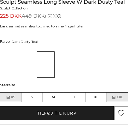
Sculpt Seamless Long Sleeve W Dark Dusty Teal
Sculpt Collection
225 DKK
449 DKK
(-50%)
Langærmet seamless top med tommelfingerhuller.
Farve:
Dark Dusty Teal
Størrelse
XS
S
M
L
XL
XXL
TILFØJ TIL KURV