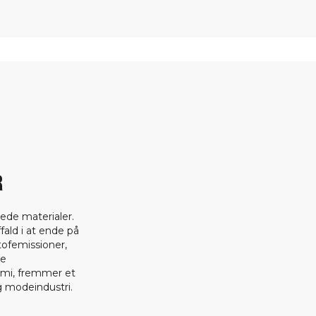
R
ede materialer.
fald i at ende på
tofemissioner,
ge
omi, fremmer et
 modeindustri.