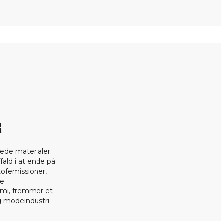
R
ede materialer.
fald i at ende på
tofemissioner,
ge
omi, fremmer et
 modeindustri.