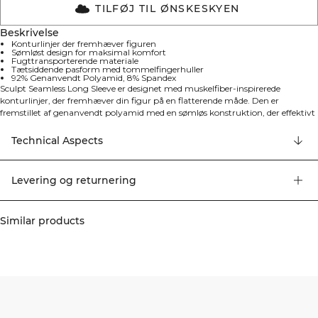
TILFØJ TIL ØNSKESKYEN
Beskrivelse
Konturlinjer der fremhæver figuren
Sømløst design for maksimal komfort
Fugttransporterende materiale
Tætsiddende pasform med tommelfingerhuller
92% Genanvendt Polyamid, 8% Spandex
Sculpt Seamless Long Sleeve er designet med muskelfiber-inspirerede
konturlinjer, der fremhæver din figur på en flatterende måde. Den er
fremstillet af genanvendt polyamid med en sømløs konstruktion, der effektivt
transporterer fugt væk fra kroppen under alle former for træning. Den
tætsiddende pasform og tommelfingerhullerne sikrer optimal funktionalitet
Technical Aspects
og komfort. Konturlinjer der fremhæver figuren, sømløst design for maksimal
komfort, fugttransporterende materiale, tætsiddende pasform og praktiske
tommelfingerhulller. 92% Genanvendt Polyamid, 8% Elastan
Levering og returnering
Similar products