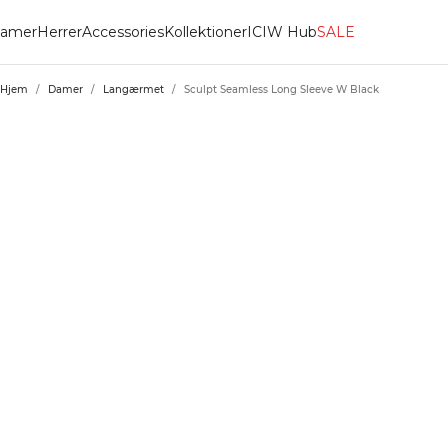
amer
Herrer
Accessories
Kollektioner
ICIW Hub
SALE
Hjem
/
Damer
/
Langærmet
/
Sculpt Seamless Long Sleeve W Black