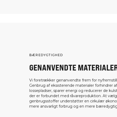
BÆREDYGTIGHED
GENANVENDTE MATERIALE
Vi foretrækker genanvendte frem for nyfremstill
Genbrug af eksisterende materialer forhindrer af
lossepladser, sparer energi og reducerer de kuls
der er forbundet med råvareproduktion. At væl
genbrugsstoffer understøtter en cirkulær økon
mere ansvarligt forbrug og en mere bæredygtig