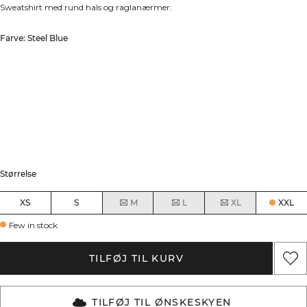
Sweatshirt med rund hals og raglanærmer.
Farve: Steel Blue
Størrelse
XS
S
M
L
XL
XXL
Few in stock
TILFØJ TIL KURV
TILFØJ TIL ØNSKESKYEN