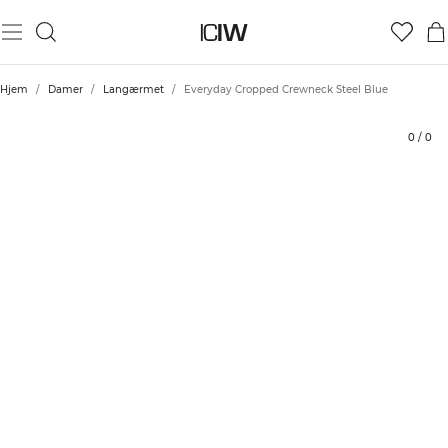
Produkt
Tekniske aspekter
Bedømmelser
Bæredygtighed
Stil med
Hjem
/
Damer
/
Langærmet
/
Everyday Cropped Crewneck Steel Blue
0
/
0