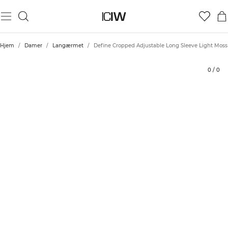
Produkt
Tekniske aspekter
Bedømmelser
Stil med
Hjem
/
Damer
/
Langærmet
/
Define Cropped Adjustable Long Sleeve Light Moss
0
/
0