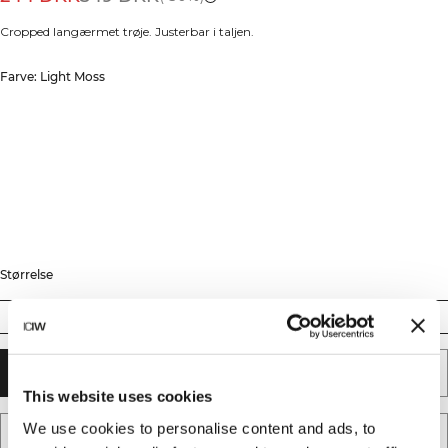
Cropped langærmet trøje. Justerbar i taljen.
Farve: Light Moss
Størrelse
XS
S
M
L
XL
XXL
TILFØJ TIL KURV
This website uses cookies
We use cookies to personalise content and ads, to
TILFØJ TIL ØNSKESKYEN