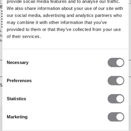
provide social media features and to analyse our traffic.
Beskrivelse
We also share information about your use of our site with
Justerbar talje indvendigt
Kort pasform
our social media, advertising and analytics partners who
Hul til tommelfingeren for enden af ærmet
Blødt og tyndt materiale for optimal komfort
Raglanærmer for fuld bevægelsesfrihed
may combine it with other information that you’ve
57% Bomuld, 38% Polyester, 5% Spandex
ICIW-logo foran
provided to them or that they’ve collected from your use
Langærmet top med justerbar talje. Denne langærmede crop top er
fantastisk til træningscenteret og til yoga eller andre aktiviteter. Den er
of their services.
fremstillet i et blødt og tyndt materiale for optimal komfort, med justerbar
elastik i taljen og hul til tommelfingeren for enden af ærmet. Raglanærmer
for fuld bevægelsesfrihed. Match med andre dele fra Define Collection for det
Technical Aspects
perfekte outfit. ICIW-logo foran. Justerbar talje indvendigt. Cropped pasform.
Consent
57% Bomuld, 38% Polyester, 5% Elastan
Necessary
Selection
Levering og returnering
Preferences
Similar products
Statistics
Marketing