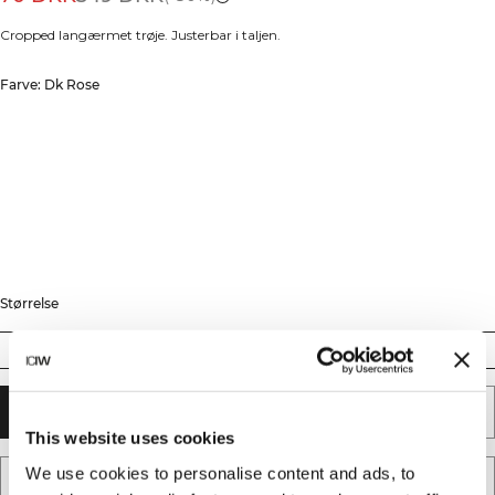
Cropped langærmet trøje. Justerbar i taljen.
Farve: Dk Rose
Størrelse
XS
S
M
L
XL
XXL
TILFØJ TIL KURV
This website uses cookies
We use cookies to personalise content and ads, to
TILFØJ TIL ØNSKESKYEN