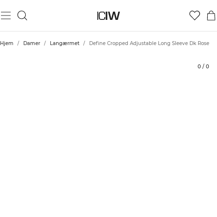
Produkt
Tekniske aspekter
Bedømmelser
Stil med
Hjem
/
Damer
/
Langærmet
/
Define Cropped Adjustable Long Sleeve Dk Rose
0
/
0