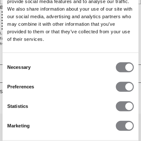
provide social media features and to analyse our traffic.
Beskrivelse
We also share information about your use of our site with
Justerbar talje indvendigt
Kort pasform
our social media, advertising and analytics partners who
Hul til tommelfingeren for enden af ærmet
Blødt og tyndt materiale for optimal komfort
Raglanærmer for fuld bevægelsesfrihed
may combine it with other information that you’ve
57% Bomuld, 38% Polyester, 5% Spandex
ICIW-logo foran
provided to them or that they’ve collected from your use
Langærmet top med justerbar talje. Denne langærmede crop top er
fantastisk til træningscenteret og til yoga eller andre aktiviteter. Den er
of their services.
fremstillet i et blødt og tyndt materiale for optimal komfort, med justerbar
elastik i taljen og hul til tommelfingeren for enden af ærmet. Raglanærmer
for fuld bevægelsesfrihed. Match med andre dele fra Define Collection for det
Technical Aspects
perfekte outfit. ICIW-logo foran. Justerbar talje indvendigt. Cropped pasform.
Consent
57% Bomuld, 38% Polyester, 5% Elastan
Necessary
Selection
Levering og returnering
Preferences
Similar products
Statistics
Marketing