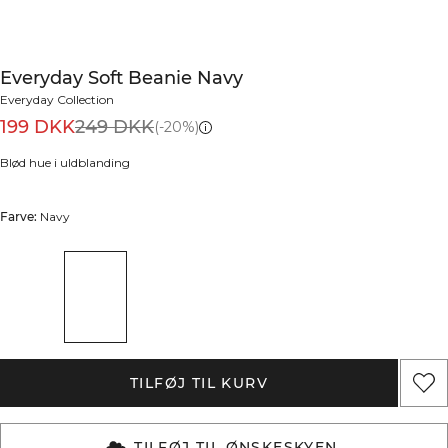
Everyday Soft Beanie Navy
Everyday Collection
199 DKK
249 DKK
(-20%)
Blød hue i uldblanding
Farve:
Navy
TILFØJ TIL KURV
TILFØJ TIL ØNSKESKYEN