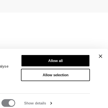
Newsletter
Abonner på vores nyhedsbrev! Få eksklusive
Allow all
tilbud, vores seneste nyheder og meget mere.
alyse
Allow selection
Show details