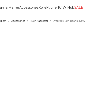
amer
Herrer
Accessories
Kollektioner
ICIW Hub
SALE
Hjem
/
Accessories
/
Huer, Kasketter
/
Everyday Soft Beanie Navy