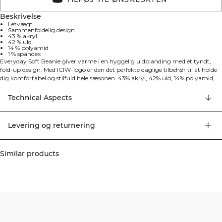
Beskrivelse
Letvægt
Sammenfoldelig design
43 % akryl
42 % uld
14 % polyamid
1 % spandex
Everyday Soft Beanie giver varme i en hyggelig uldblanding med et tyndt,
fold-up design. Med ICIW-logo er den det perfekte daglige tilbehør til at holde
dig komfortabel og stilfuld hele sæsonen. 43% akryl, 42% uld, 14% polyamid,
1% elastan.
Technical Aspects
Levering og returnering
Similar products