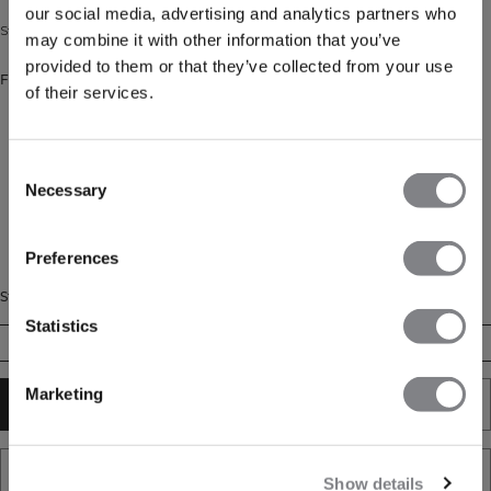
our social media, advertising and analytics partners who
Strømpe med halvlangt skaft.
may combine it with other information that you’ve
provided to them or that they’ve collected from your use
Farve: ORCHID/LAGOON/PEARLWHITE
of their services.
Consent
Necessary
Selection
Preferences
Størrelse
Statistics
35/38
39/41
42/44
Marketing
TILFØJ TIL KURV
TILFØJ TIL ØNSKESKYEN
Show details