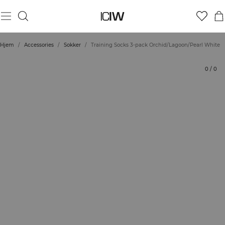
Produkt
Bedømmelser
Stil med
Hjem
/
Accessories
/
Sokker
/
Training Socks 3-pack Orchid/Lagoon/Pearl White
0
/
0