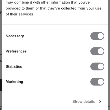
Træningssokker i bomuldsblanding med logo, 3-pak.
may combine it with other information that you’ve
provided to them or that they’ve collected from your use
Farve: White
of their services.
Consent
Necessary
Selection
Preferences
Størrelse
Statistics
35/38
39/41
42/44
Marketing
TILFØJ TIL KURV
TILFØJ TIL ØNSKESKYEN
Show details
Beskrivelse