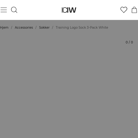
Produkt
Bedømmelser
Stil med
Hjem
/
Accessories
/
Sokker
/
Training Logo Sock 3-Pack White
0
/
0