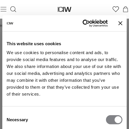
Hjem
/
Løb
/
Løb Dame
LØB DAME
Løb
Løb Dame
Løb Herre
This website uses cookies
We use cookies to personalise content and ads, to
provide social media features and to analyse our traffic.
We also share information about your use of our site with
our social media, advertising and analytics partners who
may combine it with other information that you’ve
provided to them or that they’ve collected from your use
of their services.
Consent
Necessary
Selection