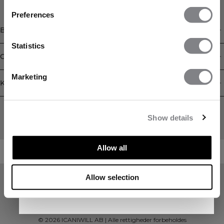
Preferences
Butik
Statistics
Oplysninger
FÅ 15% PÅ DIN ORDRE
Marketing
Kundeservice
Når du abonnerer på vores nyhedsbrev.
Vær
Newsletter
den første til at få besked om nye
udgivelser, tilbud og meget mere!
Abonner på vores nyhedsbrev! Få eksklusive tilbud, vores
Show details
seneste nyheder og meget mere.
Allow all
Allow selection
Tilmeld dig
©
2026
ICANIWILL AB |
Alle rettigheder forbeholdes