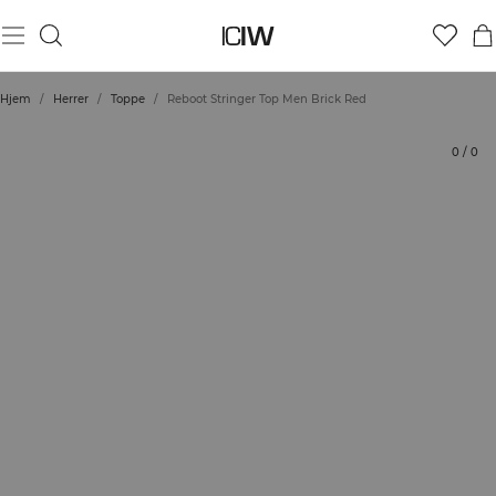
Produkt
Tekniske aspekter
Bedømmelser
Stil med
Hjem
/
Herrer
/
Toppe
/
Reboot Stringer Top Men Brick Red
0
/
0