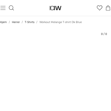
Produkt
Tekniske aspekter
Bedømmelser
Stil med
Hjem
/
Herrer
/
T-Shirts
/
Workout Melange T-shirt Dk Blue
0
/
0