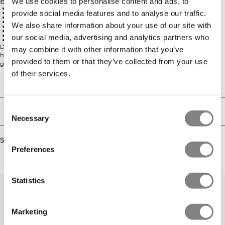
Beskrivelse
We use cookies to personalise content and ads, to
54,3% Nylon, 29,5% Polyester, 16,2% Spandex
provide social media features and to analyse our traffic.
Let materiale med glat overflade
Raglan-ærmer for fuld bevægelsesfrihed og et sporty look
Holder dig tør og afkølet under træning
We also share information about your use of our site with
Behandlet med fugtafledende egenskaber
ICIW-tryk
Tilgængelig i flere farver
our social media, advertising and analytics partners who
Standard pasform
Denne melange t-shirt er meget populær. Materialet er let og føles glat,
may combine it with other information that you’ve
hvilket gør t-shirten velegnet til enhver form for træning. Raglan-ærmer
provided to them or that they’ve collected from your use
giver fuld bevægelsesfrihed og et sporty look. Holder dig tør og afkølet under
hård træning. T-shirten har ICIW-tryk og er behandlet med fugtafledende
of their services.
egenskaber. Tilgængelig i flere farver med standard pasform. 54,3% Nylon,
Technical Aspects
29,5% Polyester, 16,2% Elastan.
Consent
Levering og returnering
Necessary
Selection
Similar products
Preferences
Statistics
Marketing