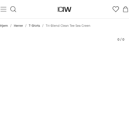
Produkt
Tekniske aspekter
Bedømmelser
Stil med
Hjem
/
Herrer
/
T-Shirts
/
Tri-Blend Clean Tee Sea Green
0
/
0