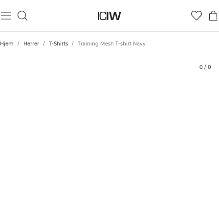
Produkt
Bedømmelser
Stil med
Hjem
/
Herrer
/
T-Shirts
/
Training Mesh T-shirt Navy
0
/
0