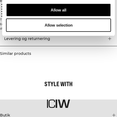
Beskrivelse
Standard pasform for optimal komfort
Stretchy mesh med små huller for maksimal ventilation
Optimeret til svedtransport under træning
Allow all
Holder dig kølig
Strategisk placerede sømme for bedre funktionalitet
52,3% Nylon, 41,7% Polyester, 6% Spandex
T-shirt af stretch mesh med standard pasform, der giver optimal komfort og
bevægelighed. Det perforerede stof i funktionsmateriale maksimerer T-
Allow selection
shirtens muligheder for at transportere sveden væk under træningen og
holder dig kølig. Standard pasform. Mesh: små huller i stoffet maksimerer
ventilationen. Strategisk placerede sømme. 52,3% Nylon 41,7% Polyester 6%
Levering og returnering
Elastan
Similar products
STYLE WITH
Butik