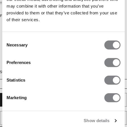
Trænings-T-Shirt i mesh med lille ICIW-print. Standard pasform.
may combine it with other information that you’ve
provided to them or that they’ve collected from your use
Farve: Navy
of their services.
Consent
Necessary
Selection
Preferences
Størrelse
Statistics
S
M
L
XL
XXL
Marketing
TILFØJ TIL KURV
TILFØJ TIL ØNSKESKYEN
Show details