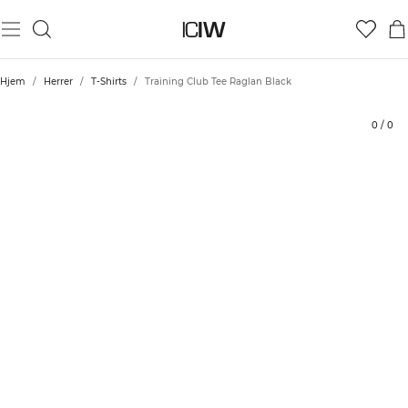
Produkt
Tekniske aspekter
Bedømmelser
Stil med
Hjem
/
Herrer
/
T-Shirts
/
Training Club Tee Raglan Black
0
/
0