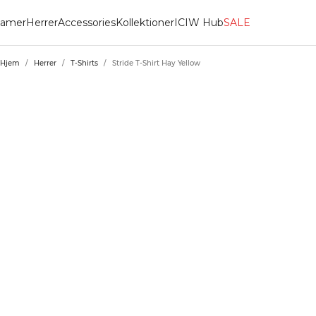
amer
Herrer
Accessories
Kollektioner
ICIW Hub
SALE
Hjem
/
Herrer
/
T-Shirts
/
Stride T-Shirt Hay Yellow