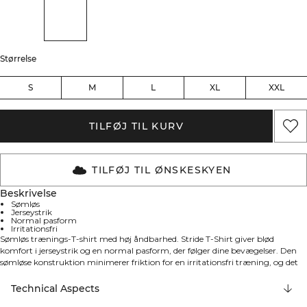
Størrelse
S
M
L
XL
XXL
TILFØJ TIL KURV
TILFØJ TIL ØNSKESKYEN
Beskrivelse
Sømløs
Jerseystrik
Normal pasform
Irritationsfri
Sømløs trænings-T-shirt med høj åndbarhed. Stride T-Shirt giver blød
komfort i jerseystrik og en normal pasform, der følger dine bevægelser. Den
sømløse konstruktion minimerer friktion for en irritationsfri træning, og det
lette materiale holder dig behageligt kølig – både på gulvet i centeret og på
løbeturen udenfor. 92% polyamid, 8% elastan.
Technical Aspects