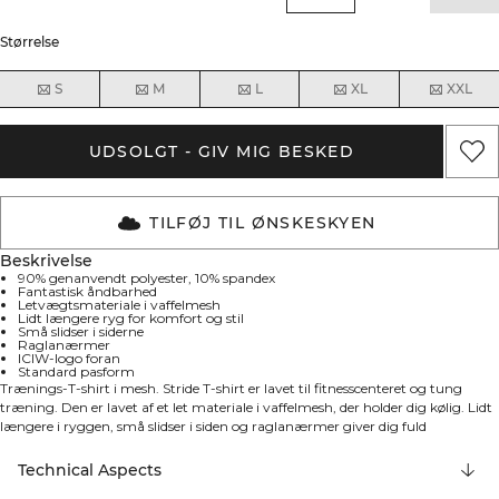
Størrelse
S
M
L
XL
XXL
UDSOLGT - GIV MIG BESKED
TILFØJ TIL ØNSKESKYEN
Beskrivelse
90% genanvendt polyester, 10% spandex
Fantastisk åndbarhed
Letvægtsmateriale i vaffelmesh
Lidt længere ryg for komfort og stil
Små slidser i siderne
Raglanærmer
ICIW-logo foran
Standard pasform
Trænings-T-shirt i mesh. Stride T-shirt er lavet til fitnesscenteret og tung
træning. Den er lavet af et let materiale i vaffelmesh, der holder dig kølig. Lidt
længere i ryggen, små slidser i siden og raglanærmer giver dig fuld
bevægelighed. T-shirten har fantastisk åndbarhed med en længere ryg for
komfort og stil. Har raglanærmer, ICIW-logo foran og kommer i en standard
Technical Aspects
pasform. 90% genanvendt polyester, 10% elastan.