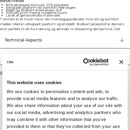
Beskrivelse
80% økologisk bomuld, 20% polyester
Afslappet pasform for komfort hele dagen
Blødt og åndbart enkel jersey-stof
Stilfuldt print med et moderne touch
Lavet af genanvendte materialer
T-shirten er et must-have i din hverdagsgarderobe, hvor stil og komfort
mødes. Med en afslappet pasform og et blødt, åndbart jerseystof er denne t-
shirt perfekt til alt fra træning og ærinder til afslapning derhjemme. Det
moderne og stilfulde print gør det nemt at sætte den sammen med både
casual- og træningstøj. Den afslappede pasform, det bløde og åndbare
Technical Aspects
jerseystof samt det moderne print skaber et stilfuldt look til enhver lejlighed.
80% Økologisk Bomuld, 20% Polyester
Levering og returnering
Similar products
This website uses cookies
We use cookies to personalise content and ads, to
provide social media features and to analyse our traffic.
We also share information about your use of our site with
our social media, advertising and analytics partners who
may combine it with other information that you’ve
provided to them or that they’ve collected from your use