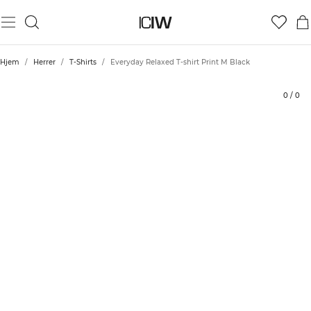
Produkt
Tekniske aspekter
Bedømmelser
Bæredygtighed
Stil med
Hjem
/
Herrer
/
T-Shirts
/
Everyday Relaxed T-shirt Print M Black
0
/
0