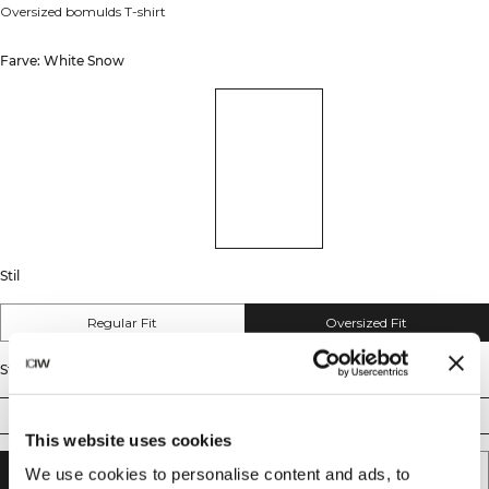
Oversized bomulds T-shirt
Farve: White Snow
Stil
Regular Fit
Oversized Fit
Størrelse
S
M
L
XL
XXL
This website uses cookies
We use cookies to personalise content and ads, to
TILFØJ TIL KURV