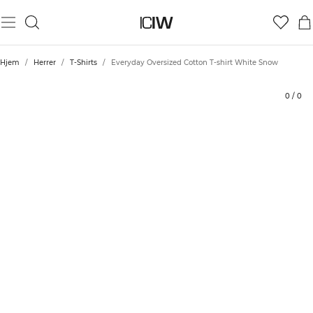
Produkt
Tekniske aspekter
Bedømmelser
Stil med
Hjem
/
Herrer
/
T-Shirts
/
Everyday Oversized Cotton T-shirt White Snow
0
/
0