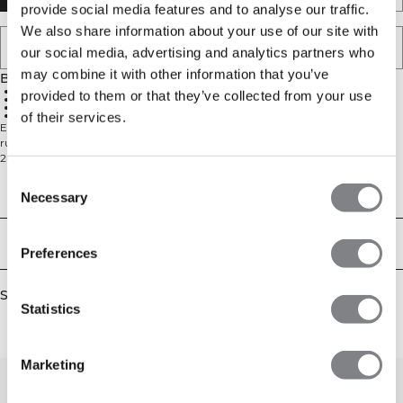
provide social media features and to analyse our traffic.
We also share information about your use of our site with
TILFØJ TIL ØNSKESKYEN
our social media, advertising and analytics partners who
may combine it with other information that you’ve
Beskrivelse
100% bomuld
provided to them or that they’ve collected from your use
Oversized fit
Standard længde
Ultimativ komfort
of their services.
Everyday Oversized Cotton T-shirt bringer afslappet komfort til din daglige
rutine. Den har en oversized pasform og er lavet af et blødt 80% bomuld og
20% rayon jersey-strik. Med en løs silhuet og ribbet halsudskæring er den
perfekt til træning, arbejde eller afslapning derhjemme.
Consent
Technical Aspects
Necessary
Selection
Levering og returnering
Preferences
Similar products
Statistics
Marketing