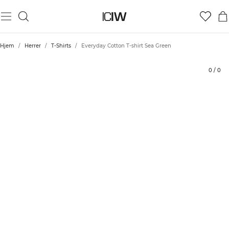
Produkt
Tekniske aspekter
Bedømmelser
Stil med
Hjem
/
Herrer
/
T-Shirts
/
Everyday Cotton T-shirt Sea Green
0
/
0