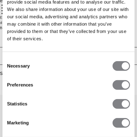
Beskrivelse
provide social media features and to analyse our traffic.
80% bomuld, 20% rayon
Standard pasform
We also share information about your use of our site with
Intet print
Daglig komfort
our social media, advertising and analytics partners who
Everyday Cotton T-shirt er et alsidigt valg til fitness, arbejde eller afslappende
dage hjemme. Med en klassisk pasform er den lavet af en blød blanding af
may combine it with other information that you’ve
80% bomuld og 20% rayon for behagelig hverdagsbrug.
provided to them or that they’ve collected from your use
Technical Aspects
of their services.
Levering og returnering
Consent
Necessary
Selection
Similar products
Preferences
Statistics
Marketing