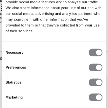
Beskrivelse
provide social media features and to analyse our traffic.
80% bomuld, 20% rayon
Venstre bryst print
We also share information about your use of our site with
Regular pasform
Blødt behageligt stof
our social media, advertising and analytics partners who
Everyday Cotton T-shirt er et alsidigt valg til fitness, arbejde eller afslappende
dage hjemme. Med klassisk pasform og et mærkelogo med vægtstang på
may combine it with other information that you’ve
venstre bryst er den lavet af en blød blanding af 80% bomuld og 20% rayon
provided to them or that they’ve collected from your use
for behagelig daglig brug.
of their services.
Technical Aspects
Levering og returnering
Consent
Necessary
Selection
Similar products
Preferences
Statistics
Marketing