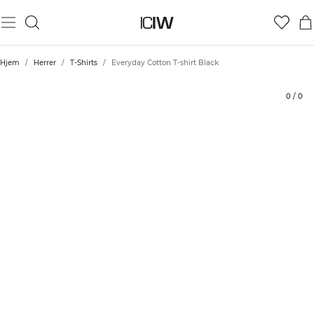
Produkt
Tekniske aspekter
Bedømmelser
Stil med
Hjem
/
Herrer
/
T-Shirts
/
Everyday Cotton T-shirt Black
0
/
0