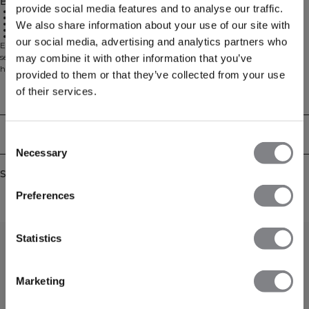
Beskrivelse
provide social media features and to analyse our traffic.
Avanceret Dri-release teknologi til fugttransport
Hurtigtørrende stof til intense træningssessioner
81% Polyester, 14% Bomuld, 5% Elastan
We also share information about your use of our site with
Standard længde med performance pasform
Blød, komfortabel blanding for ubegrænset bevægelse
our social media, advertising and analytics partners who
Essential Dri-Release Printed T-shirten er designet til at holde dig kølig og tør
selv under dine mest intense træningssessioner. Denne performance t-shirt
may combine it with other information that you’ve
har innovativ Dri-release stofteknologi, der effektivt absorberer sved og
provided to them or that they’ve collected from your use
fordeler fugt over et større overfladeareal for hurtigere fordampning, så du
of their services.
forbliver komfortabel, når træningen intensiveres.
Technical Aspects
Med sin standardlængde og performance-pasform er denne alsidige t-shirt
perfekt til enhver højintensitetstræning, fra vægtløftning til cardio. Det
printede design tilføjer stil til funktionalitet og gør denne t-shirt til et oplagt
Levering og returnering
Consent
valg til din træningsgarderobe.
Necessary
Selection
Similar products
Preferences
Statistics
Marketing