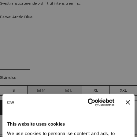
Svedtransporterende t-shirt til intens træning.
Farve: Arctic Blue
Størrelse
S
M
L
XL
XXL
TILFØJ TIL KURV
This website uses cookies
TILFØJ TIL ØNSKESKYEN
We use cookies to personalise content and ads, to