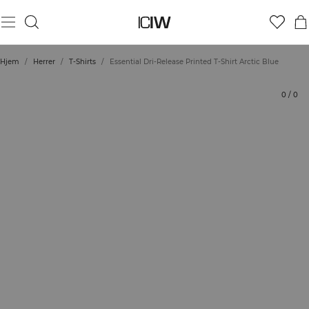
Produkt
Tekniske aspekter
Bedømmelser
Stil med
Hjem
/
Herrer
/
T-Shirts
/
Essential Dri-Release Printed T-Shirt Arctic Blue
0
/
0