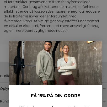
Vi foretrækker genanvendte frem for nyfremstillede
materialer. Genbrug af eksisterende materialer forhindrer
affald i at ende på lossepladser, sparer energi og reducerer
de kulstofemissioner, der er forbundet med
råvareproduktion. At vælge genbrugsstoffer understøtter
en cirkulær økonomi, fremmer et mere ansvarligt forbrug
og en mere bæredygtig modeindustri.
STYLE WITH
Butik
Oplysninger
FÅ 15% PÅ DIN ORDRE
Kundeservice