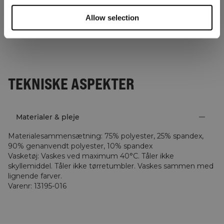
Allow selection
TEKNISKE ASPEKTER
Materialer & pleje
Materialesammensætning
:
75% polyester, 25% spandex,
90% genanvendt polyester, 10% spandex
Vasketøj
:
Vaskes ved maximum 40°C. Tåler ikke
skyllemiddel. Tåler ikke tørretumbler. Vaskes sammen med
lignende farver.
Varenr
:
13195-016