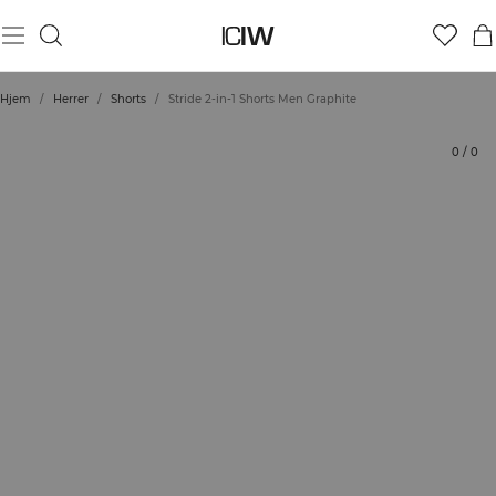
Produkt
Tekniske aspekter
Bedømmelser
Bæredygtighed
Stil med
Hjem
/
Herrer
/
Shorts
/
Stride 2-in-1 Shorts Men Graphite
0
/
0