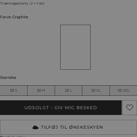
Træningsshorts i 2-i-1-stil.
Farve: Graphite
Størrelse
S
M
L
XL
XXL
UDSOLGT - GIV MIG BESKED
TILFØJ TIL ØNSKESKYEN