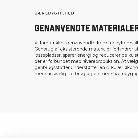
BÆREDYGTIGHED
GENANVENDTE MATERIALE
Vi foretrækker genanvendte frem for nyfremstill
Genbrug af eksisterende materialer forhindrer af
lossepladser, sparer energi og reducerer de kuls
der er forbundet med råvareproduktion. At væl
genbrugsstoffer understøtter en cirkulær økon
mere ansvarligt forbrug og en mere bæredygtig