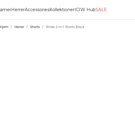
amer
Herrer
Accessories
Kollektioner
ICIW Hub
SALE
Hjem
/
Herrer
/
Shorts
/
Stride 2-in-1 Shorts Black