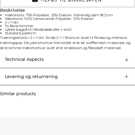
Beskrivelse
Indershorts: 75% Polyester, 25% Elastan. Indvendig søm 18,5 cm
Ydershorts: 90% Genanvendt Polyester, 10% Elastan
2-i-1-stil
To åbne lommer
Løkke bagpå til håndklæde eller t-shirt
Standard pasform
Træningsshorts i 2-i-1-stil. Stride 2-i-1 Shorts er lavet til fitness og intensive
træningspas. De ydre shorts er fremstillet af et let wafflemesh-materiale, og
de stramme indershorts er lavet af et strækbart og fleksibelt materiale.
Sammen giver de dig mulighed for at bevæge dig frit og uden forstyrrelser.
De har to åbne lommer og en skjult lynlåslomme, samt en løkke bagpå til at
Technical Aspects
fastgøre dit håndklæde eller din t-shirt. Indershorts: 75% Polyester, 25%
Elastan. Indvendig søm 18,5 cm. Ydershorts: 90% Genanvendt Polyester, 10%
Elastan. Indvendig søm 13 cm. ICIW-logo foran. Standard pasform. Smokey
Levering og returnering
Brown: 18,5 cm indershorts. Army: 18,5 cm indershorts.
Similar products