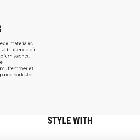
R
ede materialer.
fald i at ende på
tofemissioner,
ge
omi, fremmer et
 modeindustri.
STYLE WITH