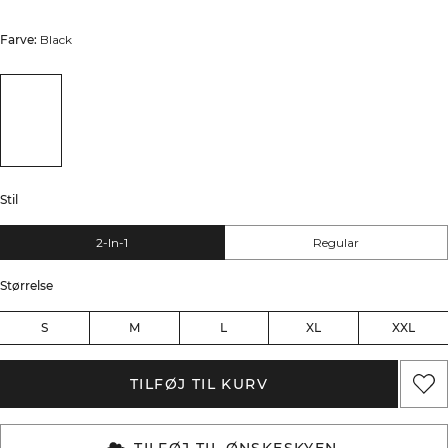
Farve:
Black
Stil
2-In-1
Regular
Størrelse
S
M
L
XL
XXL
TILFØJ TIL KURV
TILFØJ TIL ØNSKESKYEN