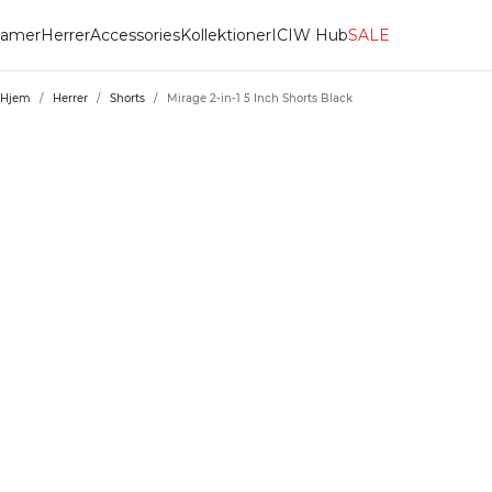
amer
Herrer
Accessories
Kollektioner
ICIW Hub
SALE
Hjem
/
Herrer
/
Shorts
/
Mirage 2-in-1 5 Inch Shorts Black