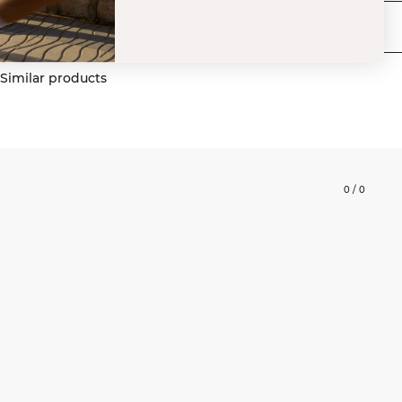
Levering og returnering
Similar products
0
/
0