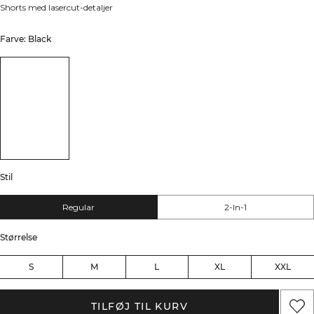
Shorts med lasercut-detaljer
Farve: Black
Stil
Regular
2-In-1
Størrelse
S
M
L
XL
XXL
TILFØJ TIL KURV