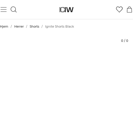
Produkt
Tekniske aspekter
Bedømmelser
Bæredygtighed
Stil med
Hjem
/
Herrer
/
Shorts
/
Ignite Shorts Black
0
/
0