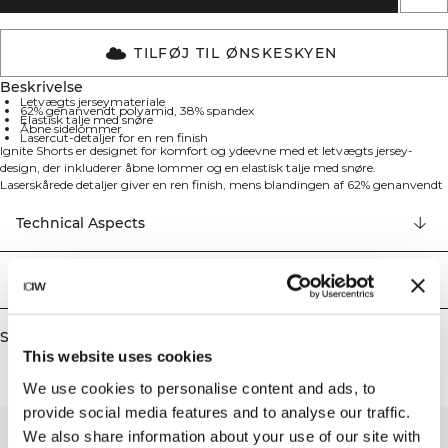
TILFØJ TIL ØNSKESKYEN
Beskrivelse
Letvægts jerseymateriale
62% genanvendt polyamid, 38% spandex
Elastisk talje med snøre
Åbne sidelommer
Lasercut-detaljer for en ren finish
Ignite Shorts er designet for komfort og ydeevne med et letvægts jersey-
design, der inkluderer åbne lommer og en elastisk talje med snøre.
Laserskårede detaljer giver en ren finish, mens blandingen af 62% genanvendt
polyamid og 38% elastan sikrer blød stræk og varig komfort. De er perfekte til
træning eller afslappet brug, og materialets bløde fornemmelse mod huden
Technical Aspects
gør dem behagelige at have på hele dagen. Genanvendt polyamid gør dem til
et mere bæredygtigt valg uden at gå på kompromis med kvaliteten. 62%
genanvendt polyamid, 38% elastan.
Levering og returnering
Similar products
This website uses cookies
We use cookies to personalise content and ads, to
provide social media features and to analyse our traffic.
We also share information about your use of our site with