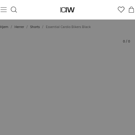
Produkt
Bedømmelser
Bæredygtighed
Stil med
Hjem
/
Herrer
/
Shorts
/
Essential Cardio Bikers Black
0
/
0