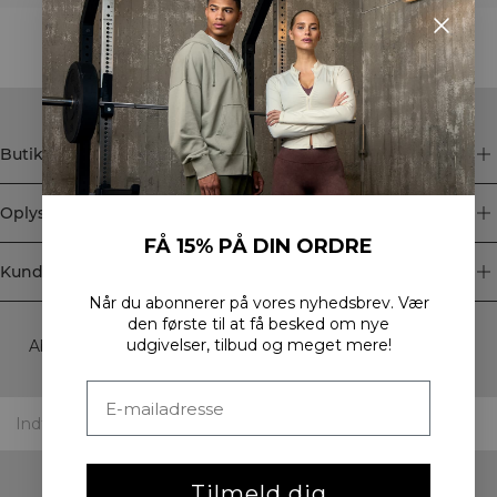
STYLE WITH
Butik
Oplysninger
FÅ 15% PÅ DIN ORDRE
Kundeservice
Når du abonnerer på vores nyhedsbrev.
Vær
Newsletter
den første til at få besked om nye
udgivelser, tilbud og meget mere!
Abonner på vores nyhedsbrev! Få eksklusive tilbud, vores
seneste nyheder og meget mere.
Tilmeld dig