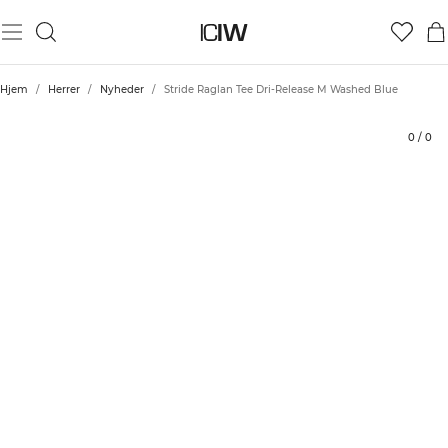
Produkt
Tekniske aspekter
Bedømmelser
Stil med
Hjem
/
Herrer
/
Nyheder
/
Stride Raglan Tee Dri-Release M Washed Blue
0
/
0