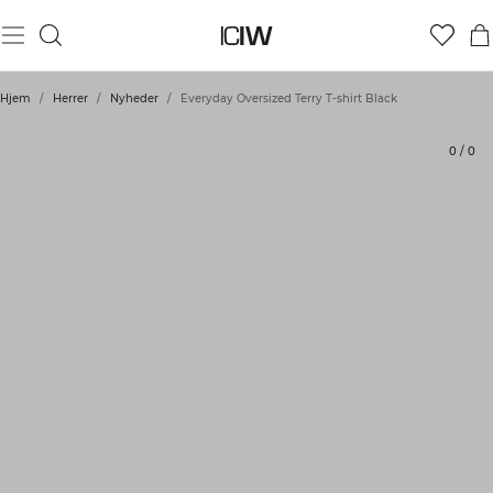
Produkt
Tekniske aspekter
Bedømmelser
Stil med
Hjem
/
Herrer
/
Nyheder
/
Everyday Oversized Terry T-shirt Black
0
/
0