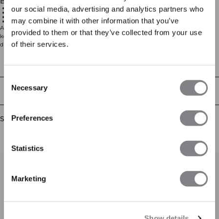
Beskrivelse
Oversize pasform
our social media, advertising and analytics partners who
Frottéstof
Standard længde
may combine it with other information that you’ve
Trykte detaljer
Afslappet frotté-T-shirt til hverdagsbrug. Everyday Oversized Terry T-shirt
provided to them or that they’ve collected from your use
kombinerer en rummelig silhuet med blød loopback-frotté for komfort hele
of their services.
dagen. Den ubørstede inderside holder den let og åndbar, mens
standardlængden gør den nem at style med alt fra joggers til denim. Afsluttet
med diskrete trykte detaljer for et rent, atletisk look. 54% bomuld, 46%
Technical Aspects
polyester.
Consent
Necessary
Selection
Levering og returnering
Preferences
Similar products
Statistics
Marketing
Show details