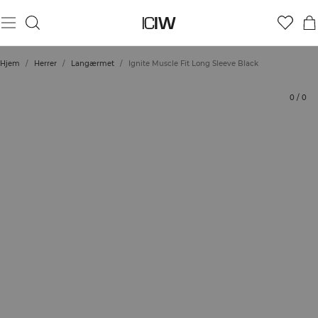
Produkt
Bedømmelser
Bæredygtighed
Stil med
Hjem
/
Herrer
/
Langærmet
/
Ignite Muscle Fit Long Sleeve Black
0
/
0