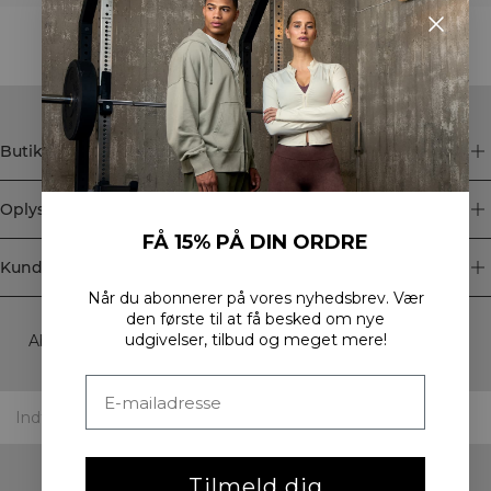
STYLE WITH
Butik
Oplysninger
FÅ 15% PÅ DIN ORDRE
Kundeservice
Når du abonnerer på vores nyhedsbrev.
Vær
Newsletter
den første til at få besked om nye
udgivelser, tilbud og meget mere!
Abonner på vores nyhedsbrev! Få eksklusive tilbud, vores
seneste nyheder og meget mere.
Tilmeld dig