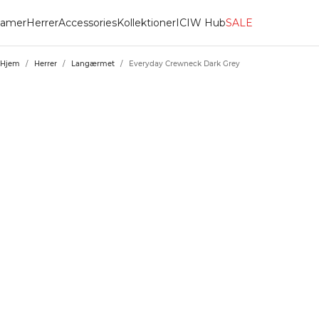
amer
Herrer
Accessories
Kollektioner
ICIW Hub
SALE
Hjem
/
Herrer
/
Langærmet
/
Everyday Crewneck Dark Grey