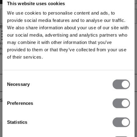
This website uses cookies
We use cookies to personalise content and ads, to
TILFØJ TIL ØNSKESKYEN
provide social media features and to analyse our traffic.
Beskrivelse
We also share information about your use of our site with
Justerbar hætte
Frontlommer
our social media, advertising and analytics partners who
Standard pasform
ICIW-branding
may combine it with other information that you’ve
Hold dig behagelig, uanset hvor du bevæger dig, med Everyday Hoodie. Den
har en standard pasform, ribbede manchetter og praktiske lommer. Denne
provided to them or that they’ve collected from your use
hættetrøje er lavet af en blød blanding af 60% bomuld og 40% polyester.
of their services.
Perfekt til træning, arbejde eller til at slappe af derhjemme.
Technical Aspects
Consent
Levering og returnering
Necessary
Selection
Similar products
Preferences
Statistics