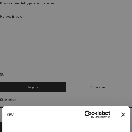
Klassisk hættetrøje med lommer
Farve: Black
Stil
Regular
Oversized
Størrelse
S
M
L
XL
XXL
TILFØJ TIL KURV