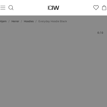
Produkt
Tekniske aspekter
Bedømmelser
Stil med
Hjem
/
Herrer
/
Hoodies
/
Everyday Hoodie Black
0
/
0