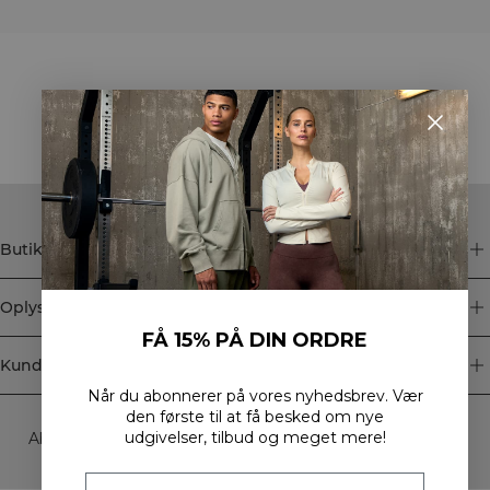
STYLE WITH
Butik
Oplysninger
FÅ 15% PÅ DIN ORDRE
Kundeservice
Når du abonnerer på vores nyhedsbrev.
Vær
Newsletter
den første til at få besked om nye
udgivelser, tilbud og meget mere!
Abonner på vores nyhedsbrev! Få eksklusive tilbud, vores
seneste nyheder og meget mere.