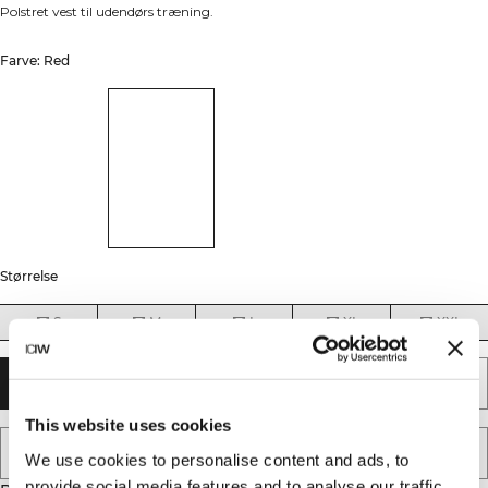
Polstret vest til udendørs træning.
Farve: Red
Størrelse
S
M
L
XL
XXL
UDSOLGT - GIV MIG BESKED
This website uses cookies
TILFØJ TIL ØNSKESKYEN
We use cookies to personalise content and ads, to
provide social media features and to analyse our traffic.