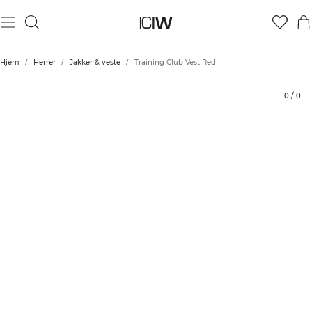
Produkt
Tekniske aspekter
Bedømmelser
Stil med
Hjem
/
Herrer
/
Jakker & veste
/
Training Club Vest Red
0
/
0