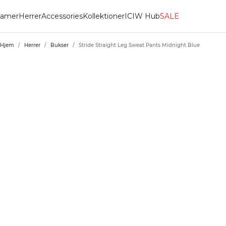
amer
Herrer
Accessories
Kollektioner
ICIW Hub
SALE
Hjem
/
Herrer
/
Bukser
/
Stride Straight Leg Sweat Pants Midnight Blue