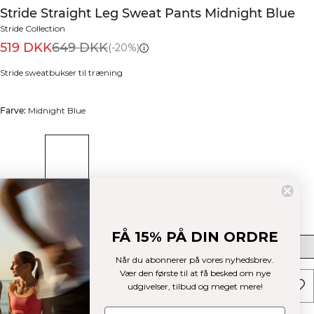
Stride Straight Leg Sweat Pants Midnight Blue
Stride Collection
519 DKK
649 DKK
(-20%)
Stride sweatbukser til træning
Farve:
Midnight Blue
Størrelse
FÅ 15% PÅ DIN ORDRE
S
M
L
XL
XXL
Når du abonnerer på vores nyhedsbrev.
Vær den første til at få besked om nye
UDSOLGT - GIV MIG BESKED
udgivelser, tilbud og meget mere!