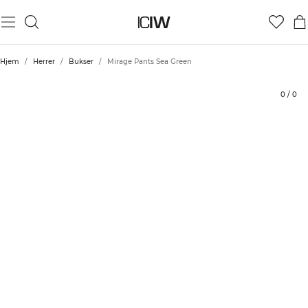
Produkt
Tekniske aspekter
Bedømmelser
Stil med
Hjem
/
Herrer
/
Bukser
/
Mirage Pants Sea Green
0
/
0