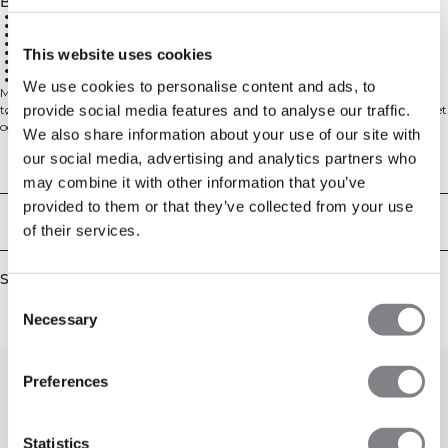
Beskrivelse
85% nylon, 15% spandex
Fugttransporterende stof
Mesh-kile for ventilation
Fleksibelt og åndbart materiale
Snoretræk og elastik i taljen
This website uses cookies
Elastik forneden
Refleksdetalje bag på benet
Atletisk pasform
We use cookies to personalise content and ads, to
Mirage Collection er inspireret af sommerens løbeture. Denne kollektion har
provide social media features and to analyse our traffic.
tøj til mænd og kvinder til både afslappet jogging og sprint med høj intensitet
og giver beskyttelse mod både vind og sol.
We also share information about your use of our site with
Løbebukser med refleksdetaljer. Mirage Pants er gode til
our social media, advertising and analytics partners who
opvarmningsløbeturen eller til løbeture på kølige dage. Materialet er meget
Technical Aspects
elastisk med fugttransporterende egenskaber, og en mesh-sektion i skridtet
may combine it with other information that you’ve
giver ekstra ventilation. Elastik, lynlås og refleksdetaljer nederst på benet.
provided to them or that they’ve collected from your use
85% nylon 15% elastan
Levering og returnering
of their services.
Similar products
Consent
Necessary
Selection
Preferences
Statistics