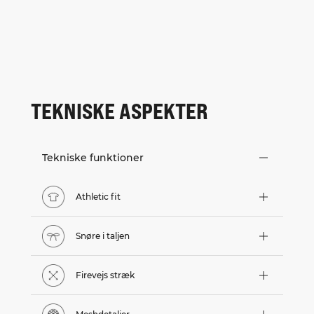
TEKNISKE ASPEKTER
Tekniske funktioner
Athletic fit
Snøre i taljen
Firevejs stræk