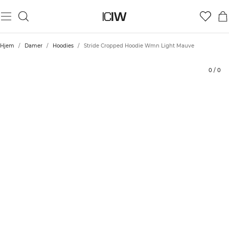
Produkt
Bedømmelser
Stil med
Hjem
/
Damer
/
Hoodies
/
Stride Cropped Hoodie Wmn Light Mauve
0
/
0