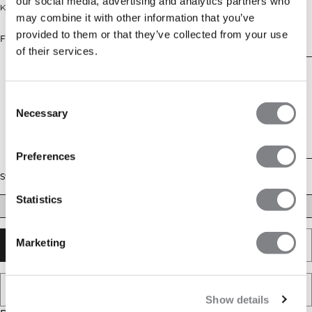
our social media, advertising and analytics partners who
Kort hoodie.
may combine it with other information that you’ve
provided to them or that they’ve collected from your use
Farve: Light Mauve
of their services.
Consent
Necessary
Selection
Preferences
Størrelse
Statistics
XS
S
M
L
XL
XXL
Marketing
UDSOLGT - GIV MIG BESKED
TILFØJ TIL ØNSKESKYEN
Show details