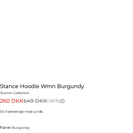
Stance Hoodie Wmn Burgundy
Stance Collection
260 DKK
649 DKK
(-60%)
1/4 hættetrøje med lynlås.
Farve:
Burgundy