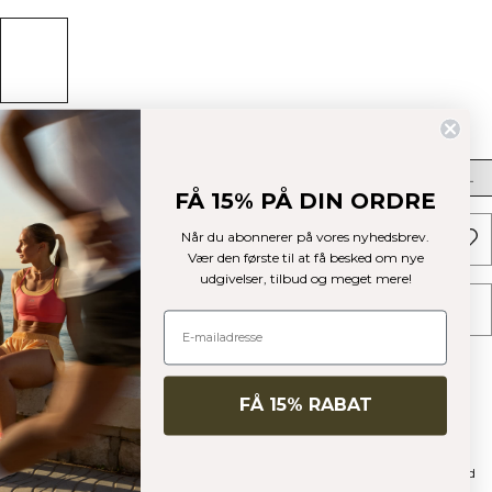
Størrelse
XS
S
M
L
XL
XXL
FÅ 15% PÅ DIN ORDRE
Når du abonnerer på vores nyhedsbrev.
UDSOLGT - GIV MIG BESKED
Vær den første til at få besked om nye
udgivelser, tilbud og meget mere!
TILFØJ TIL ØNSKESKYEN
Beskrivelse
49% polyester, 44% rayon, 7% elastan
Blødt og strækbart materiale for ultimativ komfort
Foret hætte med snøre
FÅ 15% RABAT
YKK lynlås foran
Elastiske manchetter
Slids i siderne
Lige snit
ICIW-logobånd på ærmerne
1/4 hættetrøje med lynlås. Stance Hoodie vil bringe dig til fitnesscentret med
stil. Materialet er blødt og strækbart, så det giver ultimativ komfort. Foret