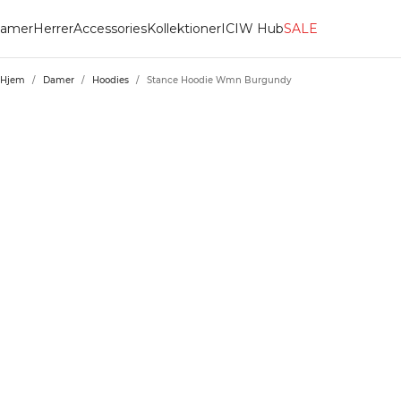
amer
Herrer
Accessories
Kollektioner
ICIW Hub
SALE
Hjem
/
Damer
/
Hoodies
/
Stance Hoodie Wmn Burgundy