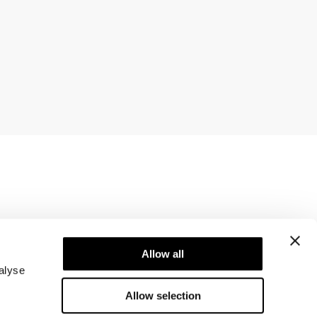
Newsletter
Abonner på vores nyhedsbrev! Få eksklusive
Allow all
tilbud, vores seneste nyheder og meget mere.
alyse
Allow selection