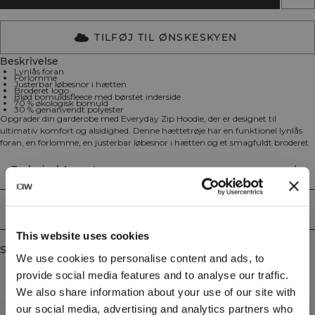
TILFØJ TIL ØNSKESKYEN
Beskrivelse
Lynlås foran
Forlomme
Justerbar løbesnor i hætten
Broderet logo
Blød bomuldsfleece med børstet inderside
70 % økologisk bomuld
30 % genanvendt polyester
Opgrader din garderobe med Everyday Zip Hoodie, der er designet til
ultimativ komfort og alsidighed. Denne hættetrøje har en funktionel lynlås
foran, en forlomme, en justerbar løbesnor i hætten og et smagfuldt broderet
logo. Den er fremstillet af blød bomuldsfleece med børstet inderside og er
behageligt varm med moderne pasform, hvilket gør den perfekt til ethvert
Technical Aspects
afslappet outfit. 70% økologisk bomuld, 30% genanvendt polyester.
Levering og returnering
This website uses cookies
Similar products
We use cookies to personalise content and ads, to
provide social media features and to analyse our traffic.
We also share information about your use of our site with
our social media, advertising and analytics partners who