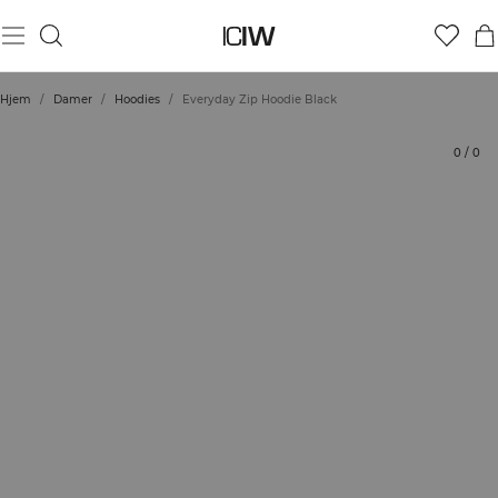
Produkt
Tekniske aspekter
Bedømmelser
Bæredygtighed
Stil med
Hjem
/
Damer
/
Hoodies
/
Everyday Zip Hoodie Black
0
/
0