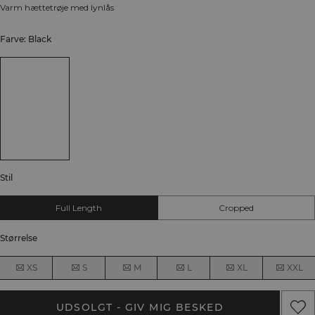
Varm hættetrøje med lynlås
Farve: Black
Stil
Full Length
Cropped
Størrelse
XS
S
M
L
XL
XXL
UDSOLGT - GIV MIG BESKED