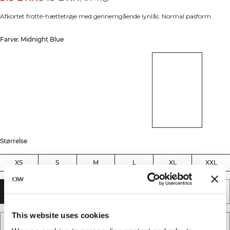
Afkortet frotté-hættetrøje med gennemgående lynlås. Normal pasform.
Farve: Midnight Blue
Størrelse
XS
S
M
L
XL
XXL
TILFØJ TIL KURV
This website uses cookies
TILFØJ TIL ØNSKESKYEN