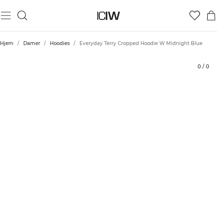
Produkt
Tekniske aspekter
Bedømmelser
Stil med
Hjem
/
Damer
/
Hoodies
/
Everyday Terry Cropped Hoodie W Midnight Blue
0
/
0