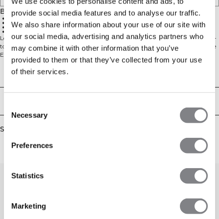
We use cookies to personalise content and ads, to
Beskrivelse
provide social media features and to analyse our traffic.
Afkortet længde
Gennemgående lynlås
We also share information about your use of our site with
Justerbar hætte
Normal pasform
our social media, advertising and analytics partners who
Let afkortet hættetrøje i blød frotté. Everyday Terry Cropped Hoodie er dit go-
to lag til opvarmning, nedkøling og afslappede dage. Fremstillet af vores lette
may combine it with other information that you’ve
Everyday-frotté med en uopkradset, løkkestrikket inderside, der føles åndbar
provided to them or that they’ve collected from your use
og behagelig mod huden. Den normale pasform og afkortede længde skaber
of their services.
en moderne silhuet, der uden besvær kan kombineres med højtaljede leggings
Technical Aspects
eller joggers, mens den gennemgående lynlås og hætten gør lag-på-lag
enkelt fra studie til gade. 54% bomuld, 46% polyester.
Levering og returnering
Consent
Necessary
Selection
Similar products
Preferences
Statistics
Marketing