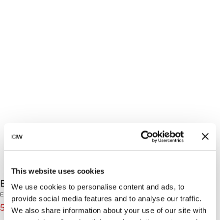
This website uses cookies
Everyday Hoodie Print Cream
We use cookies to personalise content and ads, to
Everyday Collection
provide social media features and to analyse our traffic.
519 DKK
649 DKK
(-20%)
We also share information about your use of our site with