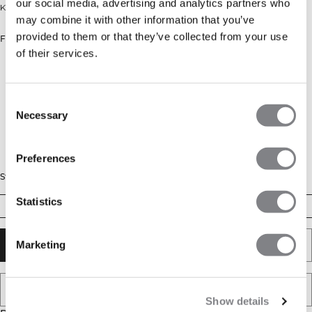
our social media, advertising and analytics partners who
Klassisk hættetrøje med retro-inspireret print
may combine it with other information that you’ve
provided to them or that they’ve collected from your use
Farve: Cream
of their services.
Consent
Necessary
Selection
Preferences
Størrelse
Statistics
XS
S
M
L
XL
XXL
Marketing
TILFØJ TIL KURV
TILFØJ TIL ØNSKESKYEN
Show details