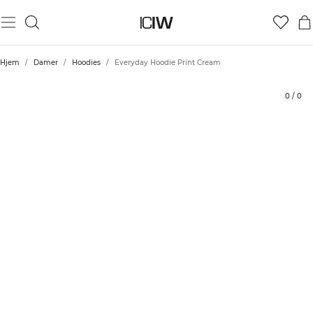
Produkt
Bedømmelser
Stil med
Hjem
/
Damer
/
Hoodies
/
Everyday Hoodie Print Cream
0
/
0