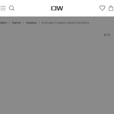
Produkt
Tekniske aspekter
Bedømmelser
Bæredygtighed
Stil med
Hjem
/
Damer
/
Hoodies
/
Everyday Cropped Hoodie Zip Black
0
/
0