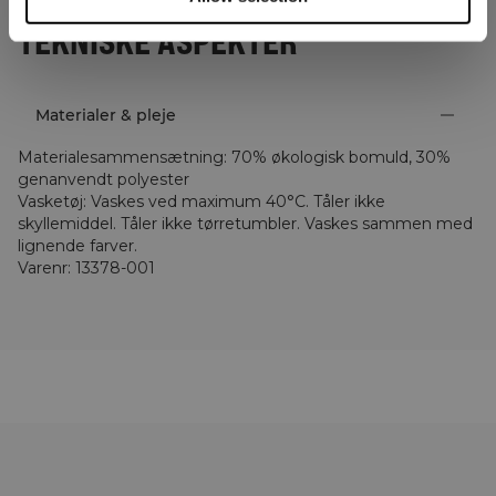
TEKNISKE ASPEKTER
Materialer & pleje
Materialesammensætning
:
70% økologisk bomuld, 30%
genanvendt polyester
Vasketøj
:
Vaskes ved maximum 40°C. Tåler ikke
skyllemiddel. Tåler ikke tørretumbler. Vaskes sammen med
lignende farver.
Varenr
:
13378-001