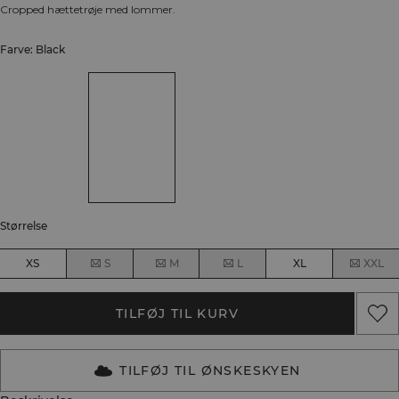
Cropped hættetrøje med lommer.
Farve: Black
Størrelse
XS
S
M
L
XL
XXL
TILFØJ TIL KURV
TILFØJ TIL ØNSKESKYEN