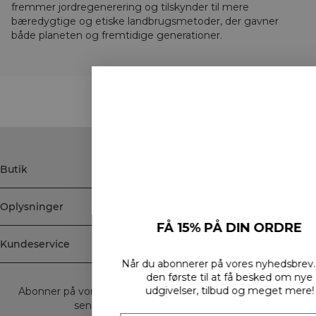
fremmer jordregenerering og tilskynder til mere
bæredygtige og etiske landbrugsmetoder, der gavner
både planeten og fremtidige generationer.
STYLE WITH
Butik
Oplysninger
FÅ 15% PÅ DIN ORDRE
Kundeservice
Når du abonnerer på vores nyhedsbrev.
Vær
Newsletter
den første til at få besked om nye
udgivelser, tilbud og meget mere!
Abonner på vores nyhedsbrev! Få eksklusive tilbud, vores
seneste nyheder og meget mere.