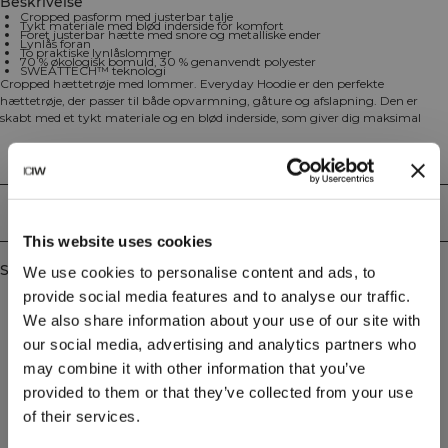
Beskrivelse
Cropped pasform med justerbar talje
Tykt materiale med blød inderside for komfort
Foret justerbar hætte med snore og metalliske ender
Lynlås foran
To praktiske lynlåslommer
70 % økologisk bomuld, 30 % genanvendt polyester
SWEATTECH™ teknologi
Cropped hættetrøje med lommer. Everyday Hoodie er den perfekte
hættetrøje, der passer til både opvarmning, gåture og afslapning. Den er
skabt med et tykt materiale og en blød inderside, som giver dig maksimal
komfort. Hætten er justerbar og foret med snore, der har metalliske ender, og
trøjen har en lynlås foran samt to praktiske lynlåslommer. For let
Technical Aspects
vedligeholdelse anbefaler vi, at du fjerner snorene, før du vasker trøjen. Den
har en cropped pasform med justerbar talje og er fremstillet med
SWEATTECH™ teknologi. 70% økologisk bomuld, 30% genanvendt polyester.
Levering og returnering
This website uses cookies
Similar products
We use cookies to personalise content and ads, to
provide social media features and to analyse our traffic.
We also share information about your use of our site with
our social media, advertising and analytics partners who
may combine it with other information that you’ve
provided to them or that they’ve collected from your use
of their services.