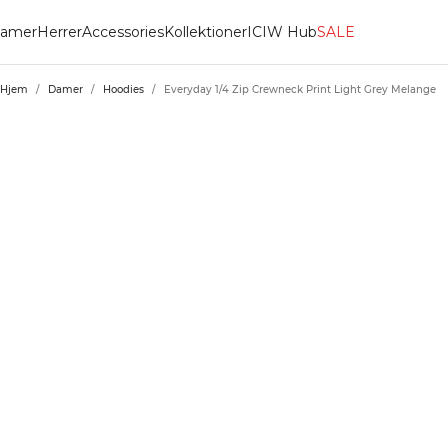
amer
Herrer
Accessories
Kollektioner
ICIW Hub
SALE
Hjem
/
Damer
/
Hoodies
/
Everyday 1/4 Zip Crewneck Print Light Grey Melange