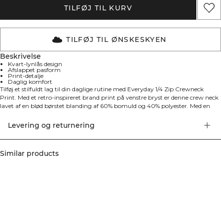
TILFØJ TIL KURV
TILFØJ TIL ØNSKESKYEN
Beskrivelse
Kvart-lynlås design
Afslappet pasform
Print-detalje
Daglig komfort
Tilføj et stilfuldt lag til din daglige rutine med Everyday 1/4 Zip Crewneck
Print. Med et retro-inspireret brand print på venstre bryst er denne crew neck
lavet af en blød børstet blanding af 60% bomuld og 40% polyester. Med en
regular pasform og ribbede manchetter er den perfekt til træning, arbejde
eller afslapning derhjemme.
Levering og returnering
Similar products