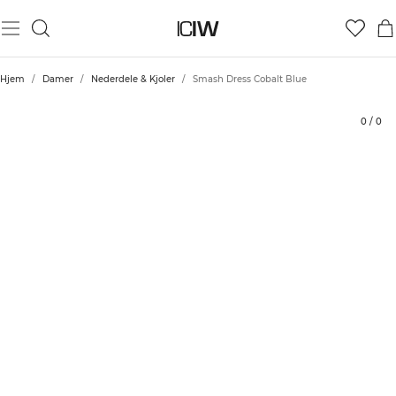
Produkt
Tekniske aspekter
Bedømmelser
Stil med
Hjem
/
Damer
/
Nederdele & Kjoler
/
Smash Dress Cobalt Blue
0
/
0