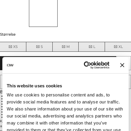
Størrelse
XS
S
M
L
XL
UDSOLGT - GIV MIG BESKED
TILFØJ TIL ØNSKESKYEN
This website uses cookies
Beskrivelse
We use cookies to personalise content and ads, to
64% Nylon, 36% Spandex
Elastisk materiale til en perfekt pasform
Høj hals foran
provide social media features and to analyse our traffic.
Racerback design
Egnet til padel, tennis og andre ketchersportsgrene
We also share information about your use of our site with
Kort nederdel til stil og bevægelse
ICIW logo foran
ICANIW logo bagpå
our social media, advertising and analytics partners who
Kan matches med Smash Padel Shorts eller Smash Biker Shorts
Kjole i et elastisk præstationsstof. Smash Dress er lavet til padel, tennis og
may combine it with other information that you’ve
andre ketchersportsgrene. Den har en høj hals foran og racerbag for perfekt
provided to them or that they’ve collected from your use
pasform. En kort nederdel vil holde dig chik på banen, samtidig med at den