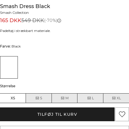
Smash Dress Black
Smash Collection
165 DKK
549 DKK
(-70%)
Padeltøj i strækbart materiale.
Farve:
Black
Størrelse
XS
S
M
L
XL
TILFØJ TIL KURV