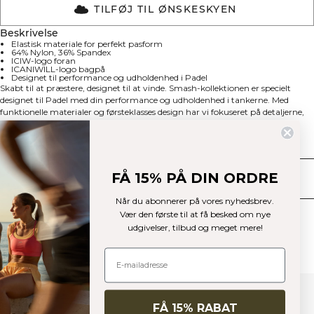
TILFØJ TIL ØNSKESKYEN
Beskrivelse
Elastisk materiale for perfekt pasform
64% Nylon, 36% Spandex
ICIW-logo foran
ICANIWILL-logo bagpå
Designet til performance og udholdenhed i Padel
Skabt til at præstere, designet til at vinde. Smash-kollektionen er specielt
designet til Padel med din performance og udholdenhed i tankerne. Med
funktionelle materialer og førsteklasses design har vi fokuseret på detaljerne,
så du kan fokusere på spillet. Elastisk materiale til en perfekt pasform. ICIW
logo foran. ICANIWILL logo bagpå. Sættes sammen med Smash Padel Shorts
Technical Aspects
eller Smash Biker Shorts for et komplet outfit. 64% Nylon 36% elastan.
FÅ 15% PÅ DIN ORDRE
Levering og returnering
Når du abonnerer på vores nyhedsbrev.
Vær den første til at få besked om nye
Similar products
udgivelser, tilbud og meget mere!
FÅ 15% RABAT