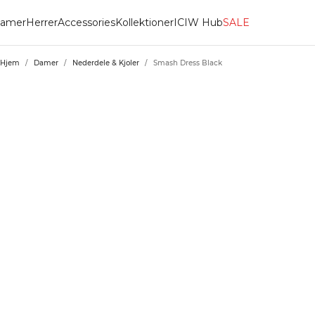
amer
Herrer
Accessories
Kollektioner
ICIW Hub
SALE
Hjem
/
Damer
/
Nederdele & Kjoler
/
Smash Dress Black