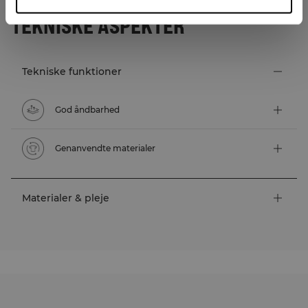
TEKNISKE ASPEKTER
Tekniske funktioner
God åndbarhed
Genanvendte materialer
Materialer & pleje