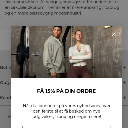
råvareproduktion. At vælge genbrugsstoffer understøtter
en cirkulær økonomi, fremmer et mere ansvarligt forbrug
og en mere bæredygtig modeindustri.
STYLE WITH
Butik
Oplysninger
FÅ 15% PÅ DIN ORDRE
Kundeservice
Når du abonnerer på vores nyhedsbrev.
Vær
Newsletter
den første til at få besked om nye
udgivelser, tilbud og meget mere!
Abonner på vores nyhedsbrev! Få eksklusive tilbud, vores
seneste nyheder og meget mere.