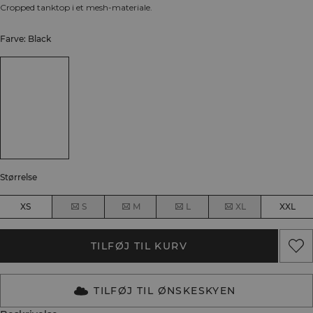
Cropped tanktop i et mesh-materiale.
Farve: Black
Størrelse
XS
S
M
L
XL
XXL
TILFØJ TIL KURV
TILFØJ TIL ØNSKESKYEN