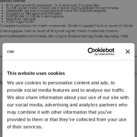
Beskrivelse
81 % genanvendt polyester, 14 % bomuld, 5 % spandex
Tyndt og let mesh-materiale med en bomuldsblød fornemmelse
Sideslidser og kammuslingskåret kant for fuld bevægelse
Ryggen er længere end forsiden
Fremstillet til hårde træningspas
Beskåret længde
ICIW-logo foran
Cropped tanktop i et mesh-materiale. Stride Cropped Tank er lavet til hårde
træningspas. Den er lavet af et tyndt og let mesh-materiale med en
bomuldsblødfornemmelse, der vil give åndbarhed og holde dig kølig. Med
sideslidser og kammuslingskåret kant giver denne ærmeløse top mulighed for
fuld bevægelse under enhver træning. Sidesømmene er flyttet fremad for et
Technical Aspects
flatterende look. ICIW-logo foran. Ryggen er længere end forsiden. Beskåret
længde. 81% genanvendt polyester, 14% bomuld, 5% elastan.
Levering og returnering
This website uses cookies
Similar products
We use cookies to personalise content and ads, to
provide social media features and to analyse our traffic.
We also share information about your use of our site with
our social media, advertising and analytics partners who
may combine it with other information that you’ve
provided to them or that they’ve collected from your use
of their services.