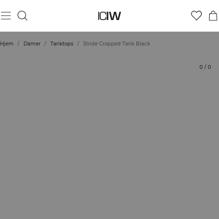
Produkt
Tekniske aspekter
Bedømmelser
Bæredygtighed
Stil med
Hjem
/
Damer
/
Tanktops
/
Stride Cropped Tank Black
0
/
0