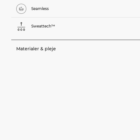
Seamless
Sweattech™
Materialer & pleje