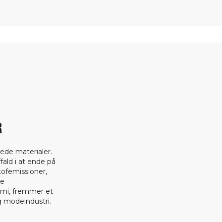
R
ede materialer.
fald i at ende på
tofemissioner,
ge
omi, fremmer et
 modeindustri.