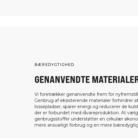
BÆREDYGTIGHED
GENANVENDTE MATERIALE
Vi foretrækker genanvendte frem for nyfremstill
Genbrug af eksisterende materialer forhindrer af
lossepladser, sparer energi og reducerer de kuls
der er forbundet med råvareproduktion. At væl
genbrugsstoffer understøtter en cirkulær økon
mere ansvarligt forbrug og en mere bæredygtig