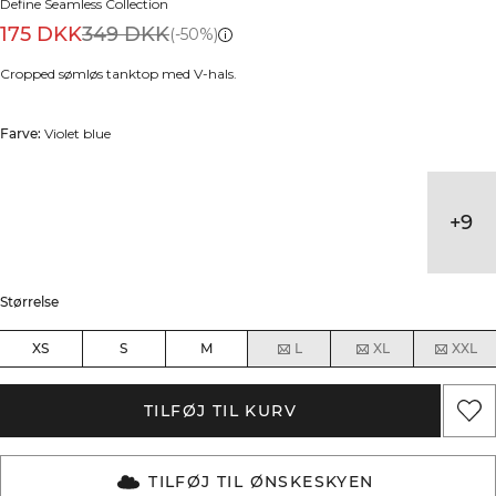
Define Seamless Collection
175 DKK
349 DKK
(-50%)
Cropped sømløs tanktop med V-hals.
Farve:
Violet blue
+
9
Størrelse
XS
S
M
L
XL
XXL
TILFØJ TIL KURV
TILFØJ TIL ØNSKESKYEN