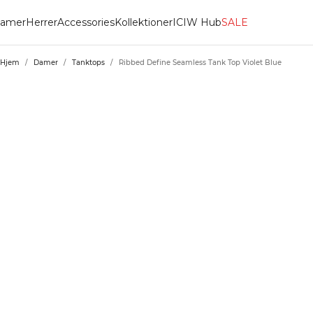
amer
Herrer
Accessories
Kollektioner
ICIW Hub
SALE
Hjem
/
Damer
/
Tanktops
/
Ribbed Define Seamless Tank Top Violet Blue