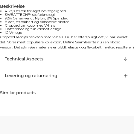
Beskrivelse
4-vejs stræk for øget bevægelighed
SWEATTECH™ stofteknologi
92% Genanvendt Nylon, 8% Spandex
Blødt, strækbart og slidstærkt ribstof
Cropped tanktop med V-hals
Flatterende og funktionelt design
ICIW-logo
Cropped sømløs tanktop med V-hals. Du har efterspurgt det, vi har leveret
det. Vores mest populære kollektion, Define Seamless fås nu i en ribbet
version. Det sømløse materiale er blødt, elastisk og fleksibelt, hvilket resulterer i
et stykke tøj med stor bevægelighed og pasform. Tights, sports-bh'er og
toppe i flere trendy farver gør Define Seamless til en uundværlig serie af
Technical Aspects
træningstøj til mange forskellige typer træning. 92% Genanvendt Nylon, 8%
Elastan
Levering og returnering
Similar products