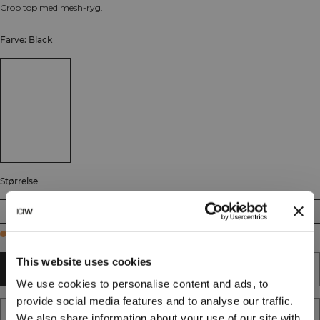
Crop top med mesh-ryg.
Farve: Black
Størrelse
XS
S
M
L
XL
XXL
Few in stock
This website uses cookies
TILFØJ TIL KURV
We use cookies to personalise content and ads, to
provide social media features and to analyse our traffic.
TILFØJ TIL ØNSKESKYEN
We also share information about your use of our site with