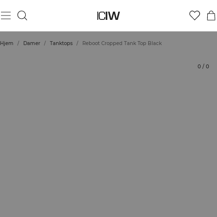
Produkt
Tekniske aspekter
Bedømmelser
Stil med
Hjem
/
Damer
/
Tanktops
/
Reboot Cropped Tank Top Black
0
/
0