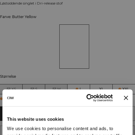
Løstsiddende singlet i Dri-release stof
Farve: Butter Yellow
Størrelse
XS
S
M
L
XL
XXL
Few in stock
TILFØJ TIL KURV
This website uses cookies
We use cookies to personalise content and ads, to
TILFØJ TIL ØNSKESKYEN