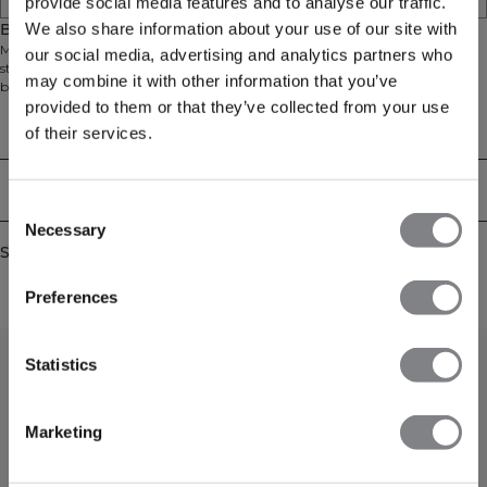
provide social media features and to analyse our traffic.
We also share information about your use of our site with
Beskrivelse
Mirage Cropped Singlet er en løstsiddende træningstop lavet af Dri-release
our social media, advertising and analytics partners who
stof, der hjælper dig med at holde dig tør og komfortabel. Den unikke
may combine it with other information that you’ve
blanding af fibre absorberer og flytter fugt over et større overfladeareal,
hvilket gør stoffet i stand til at tørre hurtigt selv under intense træningspas.
provided to them or that they’ve collected from your use
81% Polyester, 14% Bomuld, 5% Spandex
Technical Aspects
of their services.
Levering og returnering
Consent
Necessary
Selection
Similar products
Preferences
Statistics
Marketing