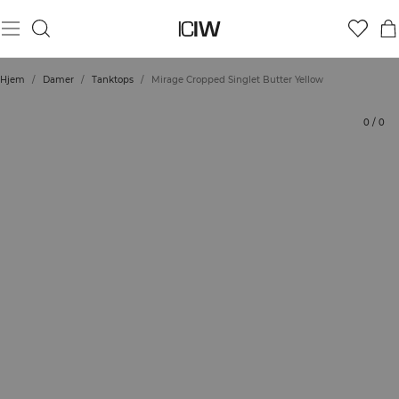
Produkt
Tekniske aspekter
Bedømmelser
Stil med
Hjem
/
Damer
/
Tanktops
/
Mirage Cropped Singlet Butter Yellow
0
/
0