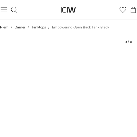
Produkt
Tekniske aspekter
Bedømmelser
Stil med
Hjem
/
Damer
/
Tanktops
/
Empowering Open Back Tank Black
0
/
0