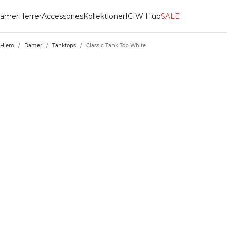
amer
Herrer
Accessories
Kollektioner
ICIW Hub
SALE
Hjem
/
Damer
/
Tanktops
/
Classic Tank Top White