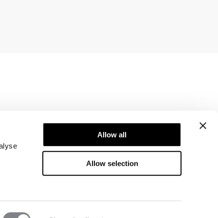
Newsletter
Abonner på vores nyhedsbrev! Få eksklusive
Allow all
tilbud, vores seneste nyheder og meget mere.
alyse
Allow selection