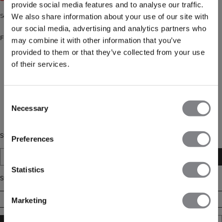
provide social media features and to analyse our traffic.
Sømløse tights med V-formet linning. Genanvendt polyamidblanding.
We also share information about your use of our site with
our social media, advertising and analytics partners who
Farve: Dusty Twilight Blue
may combine it with other information that you’ve
provided to them or that they’ve collected from your use
of their services.
Consent
Necessary
Selection
Stil
Preferences
Mid Rise V-Shape
V-Shape
Statistics
Størrelse
XS
S
M
L
XL
XXL
Marketing