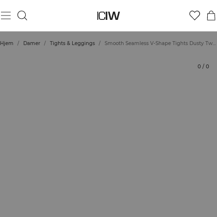
Produkt
Bedømmelser
Stil med
Hjem
/
Damer
/
Tights & Leggings
/
Smooth Seamless V-Shape Tights Dusty Twilight Blue
0
/
0